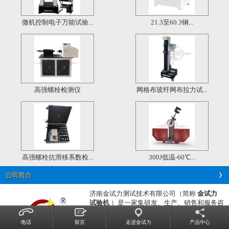
微机控制电子万能试验...
21.3至60.3钢...
高强螺栓检测仪
网格布玻纤网布拉力试...
高强螺栓抗滑移系数检...
300J低温-60℃...
公司简介
济南金试力测试技术有限公司（简称
金试力
试验机
）是一家集研发、生产、销售和服务咨
询为一体的技术生产型企业。
公司主营
电子万能试验机，
液压万能试验机，
电话
留言
走进金试力
产品中心