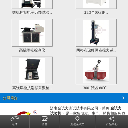
微机控制电子万能试验...
21.3至60.3钢...
高强螺栓检测仪
网格布玻纤网布拉力试...
高强螺栓抗滑移系数检...
300J低温-60℃...
公司简介
济南金试力测试技术有限公司（简称
金试力
试验机
）是一家集研发、生产、销售和服务咨
询为一体的技术生产型企业。
公司主营
电子万能试验机，
液压万能试验机，
电话
留言
走进金试力
产品中心