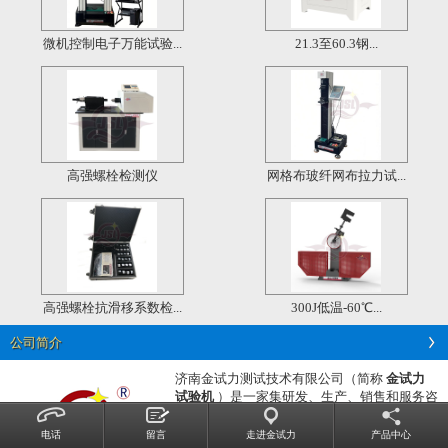
微机控制电子万能试验...
21.3至60.3钢...
高强螺栓检测仪
网格布玻纤网布拉力试...
高强螺栓抗滑移系数检...
300J低温-60℃...
公司简介
济南金试力测试技术有限公司（简称
金试力
试验机
）是一家集研发、生产、销售和服务咨
询为一体的技术生产型企业。
公司主营
电子万能试验机，
液压万能试验机，
电话
留言
走进金试力
产品中心