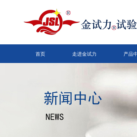
首页
走进金试力
产品