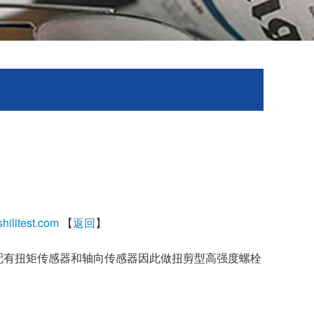
hilitest.com
【
返回
】
配有扭矩传感器和轴向传感器因此做扭剪型高强度螺栓