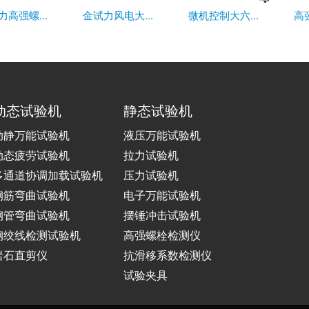
力高强螺...
金试力风电大...
微机控制大六...
高
动态试验机
静态试验机
动静万能试验机
液压万能试验机
动态疲劳试验机
拉力试验机
多通道协调加载试验机
压力试验机
钢筋弯曲试验机
电子万能试验机
钢管弯曲试验机
摆锤冲击试验机
钢绞线检测试验机
高强螺栓检测仪
岩石直剪仪
抗滑移系数检测仪
试验夹具