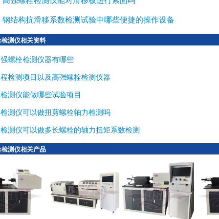
：
钢结构抗滑移系数检测试验中哪些便捷的操作设备
栓检测仪相关资料
高强螺栓检测仪器有哪些
工程检测项目以及高强螺栓检测仪器
栓检测仪能做哪些试验项目
栓检测仪可以做扭剪螺栓轴力检测吗
栓检测仪可以做多长螺栓的轴力扭矩系数检测
栓检测仪相关产品