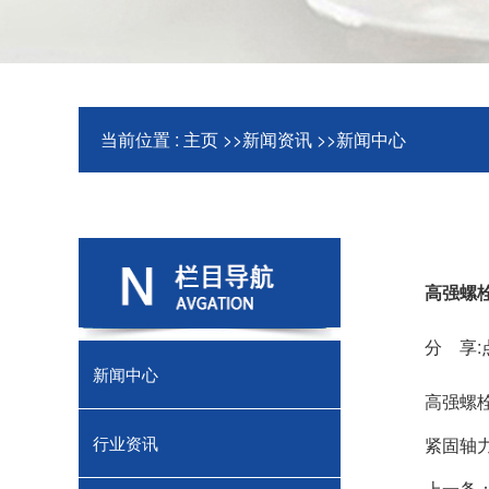
当前位置 :
主页
>>
新闻资讯
>>
新闻中心
高强螺
分 享:
新闻中心
高强螺
行业资讯
紧固轴
上一条