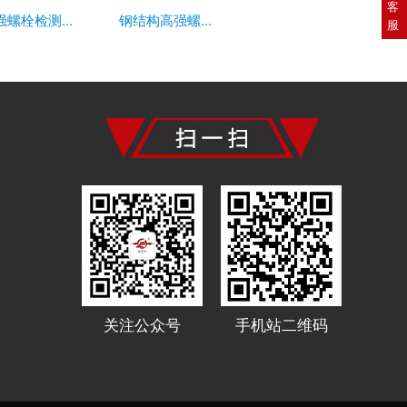
客
强螺栓检测...
钢结构高强螺...
服
关注公众号
手机站二维码