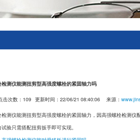
栓检测仪能测扭剪型高强度螺栓的紧固轴力吗
点击次数：
109
更新时间：22/06/21 08:40:06 来源：
www.jins
栓检测仪能测扭剪型高强度螺栓的紧固轴力，因高强螺栓检测仪
力试验只需搭配扭剪扳手即可实现。
：
高强螺栓检测仪能对滑移板进行紧固吗